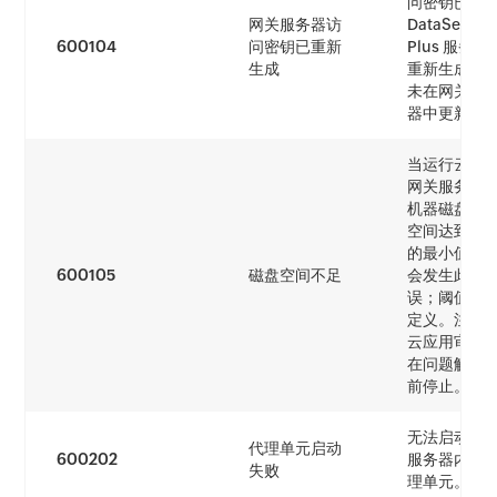
问密钥已在
网关服务器访
DataSecurit
600104
问密钥已重新
Plus 服务器
生成
重新生成，
未在网关服
器中更新。
当运行云保
网关服务器
机器磁盘可
空间达到配
的最小值时
600105
磁盘空间不足
会发生此错
误；阈值可
定义。注意
云应用审计
在问题解决
前停止。
无法启动网
代理单元启动
600202
服务器内的
失败
理单元。