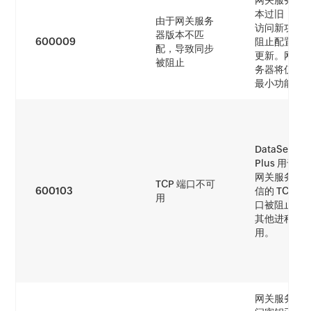
网关服务器
本过旧，阻
由于网关服务
访问新功能
器版本不匹
600009
阻止配置同
配，导致同步
更新。网关
被阻止
务器将仅执
最小功能。
DataSecurit
Plus 用于与
网关服务器
TCP 端口不可
600103
信的 TCP 端
用
口被阻止或
其他进程占
用。
网关服务器