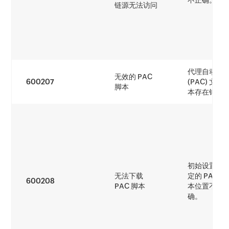
不正确。
链源无法访问
代理自动配
无效的 PAC
600207
(PAC) 文件
脚本
本存在错误
初始设置中
无法下载
定的 PAC 脚
600208
PAC 脚本
本位置不正
确。