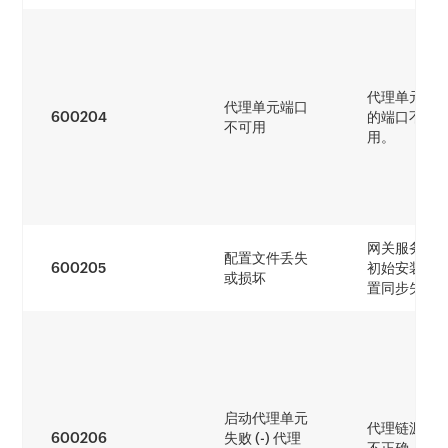
代理单元使
代理单元端口
600204
的端口不可
不可用
用。
网关服务器
配置文件丢失
600205
初始安装时
或损坏
置同步失败
启动代理单元
代理链源设
600206
失败 (-) 代理