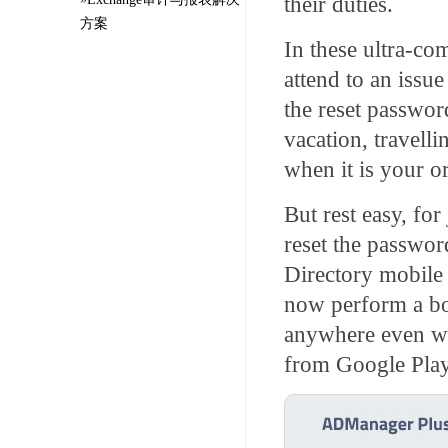
their duties.
方案
In these ultra-com
attend to an issue
the reset passwor
vacation, travell
when it is your or
But rest easy, fo
reset the passwo
Directory mobile
now perform a bo
anywhere even wh
from Google Play