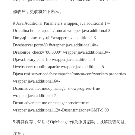
修改后，更改将如下所示。
# Java Additional Parameters wrapper.java.additional.1=-
Dcatalina.home=apache/tomcat wrapper.java.additional.2=-
Dmysql.home=mysql #wrapper.java.additional.3=-
Dwebserver.port=80 #wrapper.java.additional.4=-
Dresource_check="80,8009" wrapper.java.additional.3=-
Djava.library.path=lib wrapper.java.additional.4=-
Dwebserver.rootdir=apache wrapper.java.additional.5=-
Djava.rmi.server.codebase=apache/tomcat/conf/workers.properties
wrapper.java.additional.6=-
Dcom.adventnet.me.opmanager.showprogress=true
wrapper.java.additional.7=-
Dcom.adventnet.me.opmanager.service=true
wrapper.java.additional.12=-Duser.timezone=GMT-9:00
5.将其保存，然后将OpManager作为服务启动，以解决该问题。
注意：