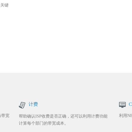
足关键
计费
C
络带宽
利用N
帮助确认ISP收费是否正确，还可以利用计费功能
计算每个部门的带宽成本。