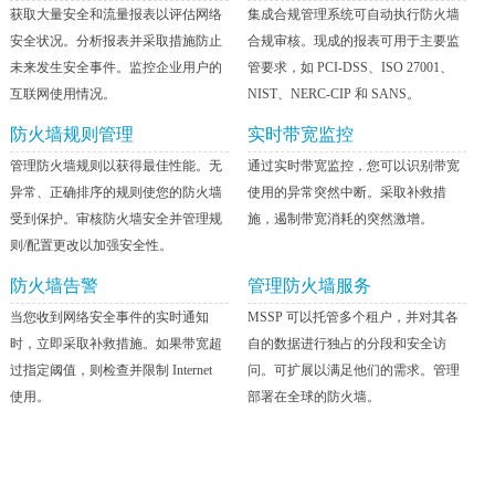
获取大量安全和流量报表以评估网络
集成合规管理系统可自动执行防火墙
安全状况。分析报表并采取措施防止
合规审核。现成的报表可用于主要监
未来发生安全事件。监控企业用户的
管要求，如 PCI-DSS、ISO 27001、
互联网使用情况。
NIST、NERC-CIP 和 SANS。
防火墙规则管理
实时带宽监控
管理防火墙规则以获得最佳性能。无
通过实时带宽监控，您可以识别带宽
异常、正确排序的规则使您的防火墙
使用的异常突然中断。采取补救措
受到保护。审核防火墙安全并管理规
施，遏制带宽消耗的突然激增。
则/配置更改以加强安全性。
防火墙告警
管理防火墙服务
当您收到网络安全事件的实时通知
MSSP 可以托管多个租户，并对其各
时，立即采取补救措施。如果带宽超
自的数据进行独占的分段和安全访
过指定阈值，则检查并限制 Internet
问。可扩展以满足他们的需求。管理
使用。
部署在全球的防火墙。