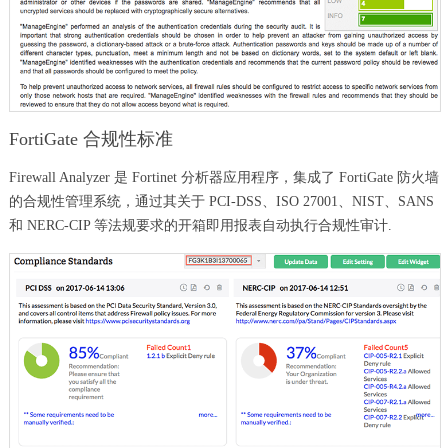
FortiGate 合规性标准
Firewall Analyzer 是 Fortinet 分析器应用程序，集成了 FortiGate 防火墙
的合规性管理系统，通过其关于 PCI-DSS、ISO 27001、NIST、SANS
和 NERC-CIP 等法规要求的开箱即用报表自动执行合规性审计.