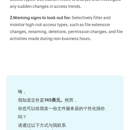
any sudden changes in access trends.
2.Warning signs to look out for:
Selectively filter and
monitor high-risk access types, such as file extension
changes, renaming, deletions, permission changes, and file
activities made during non-business hours.
嗨，
我知道定价是
745美元。
然而，
你也可以给我发一份文件服务器的个性化报价
吗？
请通过以下方式与我联系