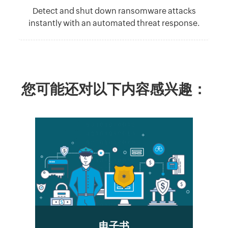
Detect and shut down ransomware attacks
instantly with an automated threat response.
您可能还对以下内容感兴趣：
电子书