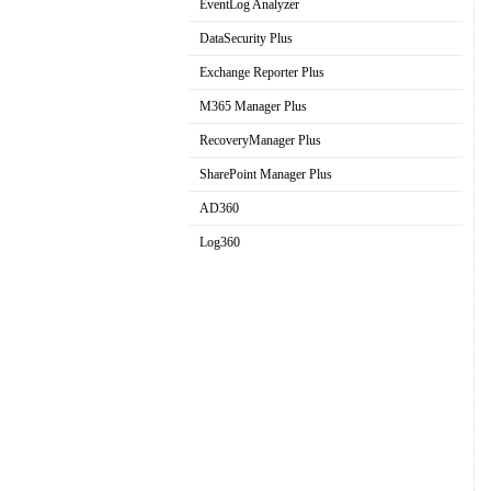
EventLog Analyzer
实时日志分析和报表
DataSecurity Plus
文件服务器审计和数据发现
Exchange Reporter Plus
Exchange审计与报表解决方案
M365 Manager Plus
Microsoft 365管理和报表工具
RecoveryManager Plus
AD域备份与恢复工具
SharePoint Manager Plus
SharePoint管理和审计解决方案
AD360
集成身份和访问管理
Log360
全方位日志管理工具