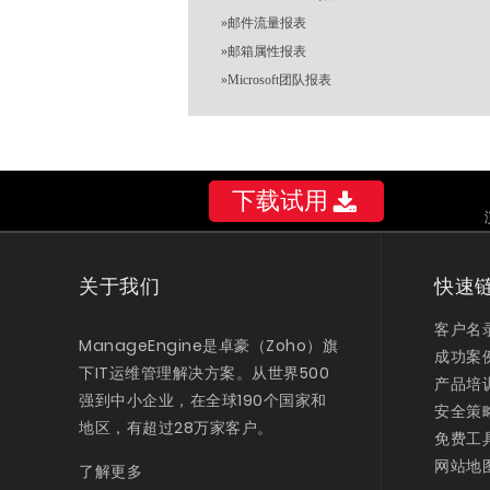
»
邮件流量报表
»
邮箱属性报表
»
Microsoft团队报表
下载试用
关于我们
快速
客户名
ManageEngine是卓豪（Zoho）旗
成功案
下IT运维管理解决方案。从世界500
产品培
强到中小企业，在全球190个国家和
安全策
地区，有超过28万家客户。
免费工
网站地
了解更多