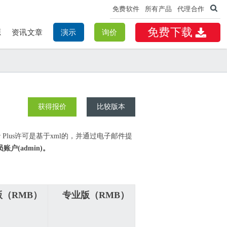
免费软件
所有产品
代理合作
免费下载
源
资讯文章
演示
询价
获得报价
比较版本
ger Plus许可是基于xml的，并通过电子邮件提
账户(admin)。
版（RMB）
专业版（RMB）