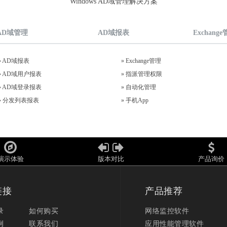
Windows AD域管理解决方案
AD域管理
AD域报表
Exchang
»
AD域报表
»
Exchange管理
»
AD域用户报表
»
指派管理权限
»
AD域登录报表
»
自动化管理
»
分发列表报表
»
手机App
演示体验
版本对比
产品询价
链接
产品推荐
录
如何购买
网络监控软件
例
联系我们
应用性能管理软件