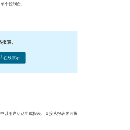
D）管理的单个控制台。
资格报表。
在线演示
irectory中以用户活动生成报表。直接从报表界面执