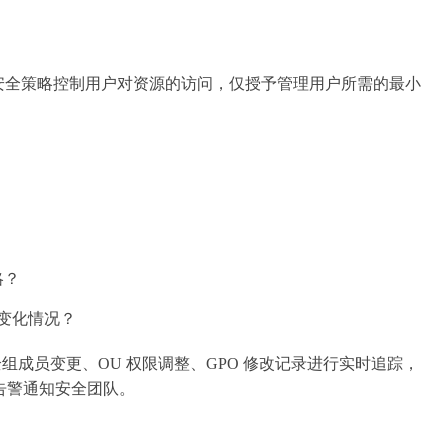
问控制）应依据安全策略控制用户对资源的访问，仅授予管理用户所需的最小
略？
s）成员变化情况？
lus 对安全组成员变更、OU 权限调整、GPO 修改记录进行实时追踪，
告警通知安全团队。