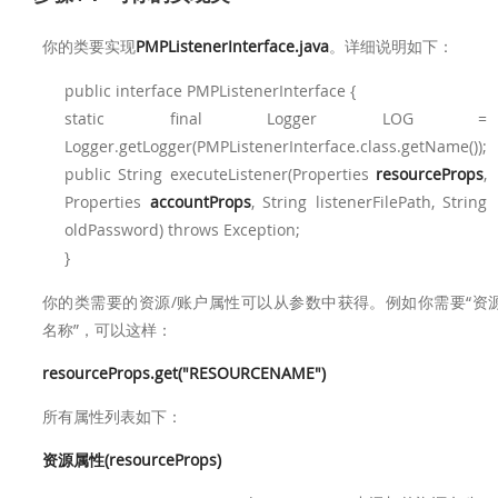
你的类要实现
PMPListenerInterface.java
。详细说明如下：
public interface PMPListenerInterface {
static final Logger LOG =
Logger.getLogger(PMPListenerInterface.class.getName());
public String executeListener(Properties
resourceProps
,
Properties
accountProps
, String listenerFilePath, String
oldPassword) throws Exception;
}
你的类需要的资源/账户属性可以从参数中获得。例如你需要“资
名称”，可以这样：
resourceProps.get("RESOURCENAME")
所有属性列表如下：
资源属性(resourceProps)