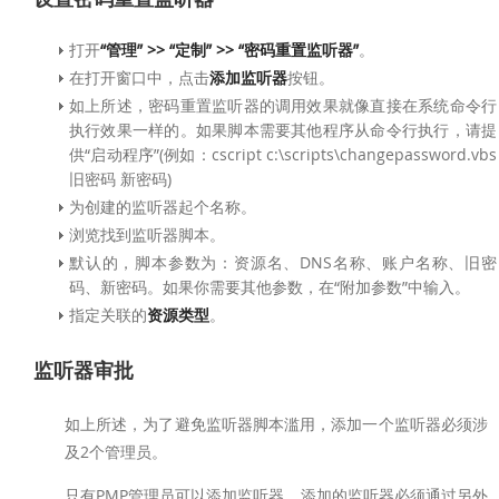
打开
“管理” >> “定制” >> “密码重置监听器”
。
在打开窗口中，点击
添加监听器
按钮。
如上所述，密码重置监听器的调用效果就像直接在系统命令行
执行效果一样的。如果脚本需要其他程序从命令行执行，请提
供“启动程序”(例如：cscript c:\scripts\changepassword.vbs
旧密码 新密码)
为创建的监听器起个名称。
浏览找到监听器脚本。
默认的，脚本参数为：资源名、DNS名称、账户名称、旧密
码、新密码。如果你需要其他参数，在“附加参数”中输入。
指定关联的
资源类型
。
监听器审批
如上所述，为了避免监听器脚本滥用，添加一个监听器必须涉
及2个管理员。
只有PMP管理员可以添加监听器。添加的监听器必须通过另外