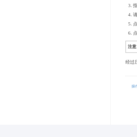
注意
经过
操