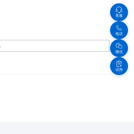
客服
电话
。
微信
试用