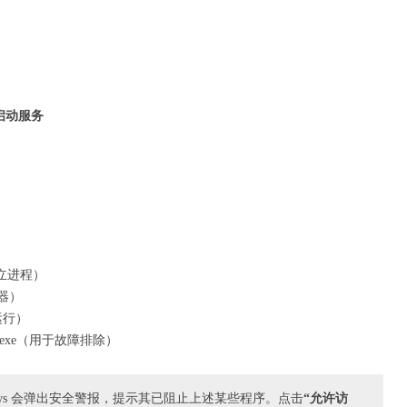
启动服务
用于独立进程）
服务器）
务运行）
onitor.exe（用于故障排除）
ws 会弹出安全警报，提示其已阻止上述某些程序。点击
“允许访