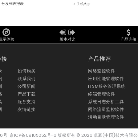
»
分发列表报表
»
手机App
演示体验
版本对比
产品询价
链接
产品推荐
录
如何购买
网络监控软件
例
联系我们
应用性能管理软件
训
公司新闻
ITSM服务管理系统
略
产品下载
终端管理软件
具
服务支持
系统日志分析工具
图
友情链接
网络流量监控软件
活动目录管理软件
916号
京ICP备09105052号-6
版权所有
© 2026
卓豪(中国)技术有限公