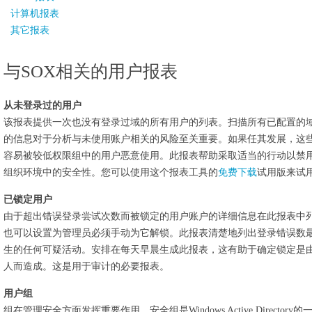
计算机报表
其它报表
与SOX相关的用户报表
从未登录过的用户
该报表提供一次也没有登录过域的所有用户的列表。扫描所有已配置的
的信息对于分析与未使用账户相关的风险至关重要。如果任其发展，这
容易被较低权限组中的用户恶意使用。此报表帮助采取适当的行动以禁
组织环境中的安全性。您可以使用这个报表工具的
免费下载
试用版来试
已锁定用户
由于超出错误登录尝试次数而被锁定的用户账户的详细信息在此报表中
也可以设置为管理员必须手动为它解锁。此报表清楚地列出登录错误数
生的任何可疑活动。安排在每天早晨生成此报表，这有助于确定锁定是
人而造成。这是用于审计的必要报表。
用户组
组在管理安全方面发挥重要作用。安全组是Windows Active Direc