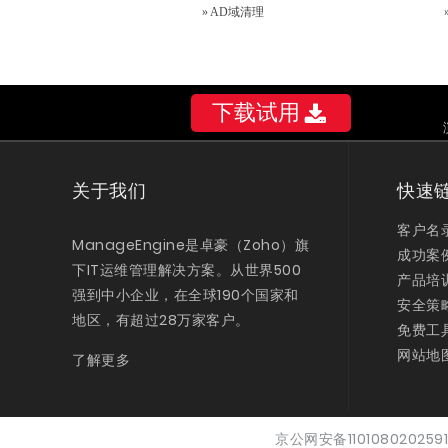
»
AD域清理
下载试用
关于我们
快速
客户名
ManageEngine是卓豪（Zoho）旗
成功案
下IT运维管理解决方案。从世界500
产品培
强到中小企业，在全球190个国家和
安全策
地区，有超过28万家客户。
免费工
网站地
了解更多
京公网安备11010802025