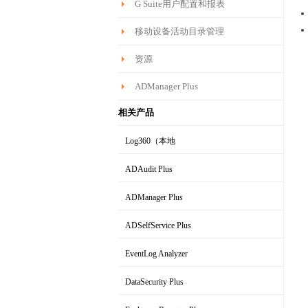
G Suite用户配置和报表
移动设备活动目录管理
资源
ADManager Plus
相关产品
Log360（本地
|云）
ADAudit Plus
全面的SIEM和UEBA
AD域变更审计软件
ADManager Plus
AD域管理软件
ADSelfService Plus
AD域用户自助服务工具
EventLog Analyzer
实时日志分析和报表
DataSecurity Plus
文件服务器审计和数据发现