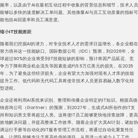
频率，以及由于AI在最初互动过程中收集的背景信息和细节，技术人员
能够以多快的速度解决工单问题。其他衡量AI与员工互动质量的指标可
能包括AI回退率和员工满意度。
缩小IT技能差距
随着我们挖掘AI的潜力，对专业技术人才的需求日益增长，各企业都在
努力填补这一技能缺口。国际数据公司（IDC）预测，到2026年，全
球超过90%的企业将受到IT技能短缺的影响，预计将因产品延迟、竞
争力下降和商业机会流失等因素造成约5.5万亿美元的损失。在2025
年，为了避免这些经济损失，企业有望大力加强对现有人才库的技能
提升工作。低代码和无代码工具将使非技术人员更容易融入数字化转
型进程。
企业还将利用AI系统来识别、整理和传播企业特定的IT知识。根据高德
纳咨询公司（Gartner）的预测，到2027年，生成式AI所创作的IT支
持和知识类文章将超过人类。这将使IT员工能够更快地排查故障，更高
效地解决问题，并提高整体工作效率。随着企业扩大其AI计划，诸如协
调运行手册等自动化的IT服务管理工作流程，将通过自动化重复性任
务，让团队能够专注于更高价值的项目，从而进一步减少人工工作