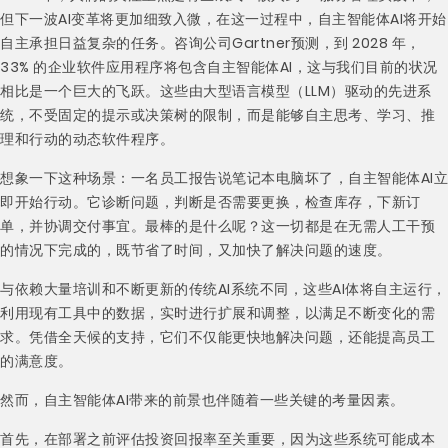
但下一波AI变革将更加细致入微，在这一过程中，自主智能体AI将开始
自主承担日益复杂的任务。咨询公司Gartner预测，到 2028 年，
33% 的企业软件应用程序将包含自主智能体AI，这与我们目前的状况
相比是一个巨大的飞跃。这些由大型语言模型（LLM）驱动的先进系
统，不受固定的提示或决策树的限制，而是能够自主思考、学习、推
理和行动的动态软件程序。
想象一下这种场景：一名员工报告说笔记本电脑坏了，自主智能体AI立
即开始行动。它诊断问题，判断是否需要更换，检查库存，下新订
单，并协调交付事宜。最棒的是什么呢？这一切都是在无需人工干预
的情况下完成的，既节省了时间，又加快了解决问题的速度。
与依赖大量培训和不断更新的传统AI系统不同，这些AI体将自主运行，
利用现有工具中的数据，实时进行扩展和调整，以满足不断变化的需
求。凭借全天候的支持，它们不仅能更快地解决问题，还能提高员工
的满意度。
然而，自主智能体AI带来的前景也伴随着一些关键的考量因素。
首先，在部署之前评估投资回报率至关重要，因为这些系统可能成本