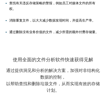
查找有关违反存储策略的警报，例如员工对媒体文件的所有
权。
消除重复文件，以大大减少数据发现时间，并提高生产率。
通过删除没有业务价值的文件，减少所需的额外付费存储量。
分析有效权限，并确保员工仅拥有工作所需的权限。
持续监控整个企业的磁盘空间消耗。
使用全面的文件分析软件快速获得见解
列出NTFS并共享权限，并检测任何可利用的漏洞。
报告最大的文件及其位置，所有权详细信息等。
通过提供洞见和分析的解决方案，加强对非结构化
数据的控制，
查找继承中断和其他权限不一致的实例。
通过可视化分析跟踪企业文件存储的年度增长，并规划未来的
以帮助查找和删除垃圾文件，从而实现有效的存储
容量需求。
计划。
查找并保护曝光过度的文件，并确定文件所有者，以允许用户
不受限制地访问。
当磁盘存储达到严重不足的水平时接收警报，以确保业务的连
续性。