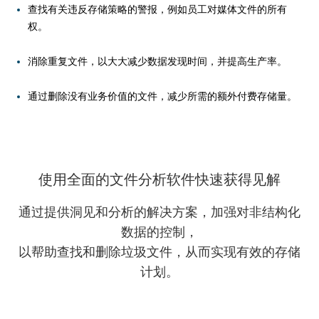
查找有关违反存储策略的警报，例如员工对媒体文件的所有
权。
消除重复文件，以大大减少数据发现时间，并提高生产率。
通过删除没有业务价值的文件，减少所需的额外付费存储量。
分析有效权限，并确保员工仅拥有工作所需的权限。
持续监控整个企业的磁盘空间消耗。
使用全面的文件分析软件快速获得见解
列出NTFS并共享权限，并检测任何可利用的漏洞。
报告最大的文件及其位置，所有权详细信息等。
通过提供洞见和分析的解决方案，加强对非结构化
数据的控制，
查找继承中断和其他权限不一致的实例。
通过可视化分析跟踪企业文件存储的年度增长，并规划未来的
以帮助查找和删除垃圾文件，从而实现有效的存储
容量需求。
计划。
查找并保护曝光过度的文件，并确定文件所有者，以允许用户
不受限制地访问。
当磁盘存储达到严重不足的水平时接收警报，以确保业务的连
续性。