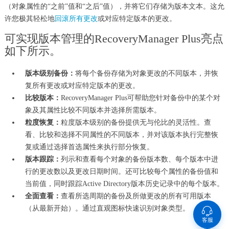
（对象属性的“之前”值和“之后”值），并将它们存储为版本文本。这允
许您极其轻松地
回滚所有更改
或对应特定版本的更改。
可实现版本管理的RecoveryManager Plus亮点
如下所示。
版本级别备份：
将每个备份存储为对象更改的不同版本，并恢
复所有更改或对应特定版本的更改。
比较版本：
RecoveryManager Plus可帮助您针对备份中的某个对
象及其属性
比较不同版本
并选择所需版本。
粒度恢复：
粒度版本级别的备份提供无与伦比的灵活性。查
看、比较和选择不同属性的不同版本，并对该版本
执行完整恢
复
或通过选择首选属性来执行部分恢复。
版本跟踪：
列示和查看每个对象的备份版本数、每个版本中进
行的更改数以及更改日期时间。还可比较每个属性的备份值和
当前值，同时跟踪Active Directory版本历史记录中的每个版本。
全面查看：
查看所选周期的备份及所做更改的所有可用版本
（从最新开始）。通过直观图标快速识别对象类型。
客服