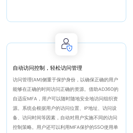
更多
是遵守各种法规标准，而AD360使用其内置的法规
遵从性报告、自适应身份验证、基于ml的分析和
SIEM集成，帮助您的组织遵守GDPR、HIPAA、
PCI-DSS、FISMA和ISO。
身份自动化
自动访问控制，轻松访问管理
通过创建以特定时间间隔执行例行任务的自动化
访问管理(AM)侧重于保护身份，以确保正确的用户
策略来减少管理工作量，并通过利用业务工作流
能够在正确的时间访问正确的资源。借助AD360的
来确保受控的自动化。
自适应MFA，用户可以随时随地安全地访问组织资
更多
源。系统会根据用户的访问位置、IP地址、访问设
备、访问时间等因素，自动对用户实施不同的访问
控制策略。用户还可以利用MFA保护的SSO使用单