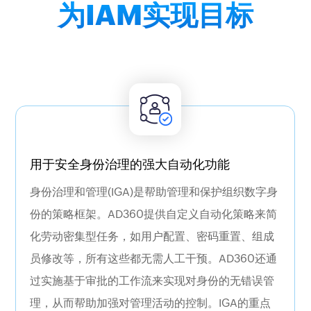
从基于UBA的分析和详细的审计报告中获得洞察
为IAM
实现目标
力，以检测、减轻和防止网络攻击。通过实时电
子邮件提醒获得可疑活动的通知。
更多
用于安全身份治理的强大自动化功能
身份治理和管理(IGA)是帮助管理和保护组织数字身
审批工作流
份的策略框架。AD360提供自定义自动化策略来简
化劳动密集型任务，如用户配置、密码重置、组成
通过多级审批工作流和基于条件的规则掌握帮助
员修改等，所有这些都无需人工干预。AD360还通
台请求和管理活动，帮助防止组织中未经授权的
过实施基于审批的工作流来实现对身份的无错误管
IT更改。
理，从而帮助加强对管理活动的控制。IGA的重点