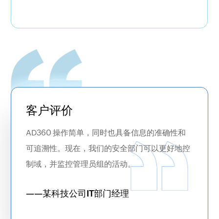
实现多级审批工作流，以便在执行任务之前仔细检
为用户提供mfa保护的自助密码重置和帐户解锁
查技术人员的活动。AD360的零信任功能包括基于
功能，以避免密码过期和帐户锁定，而无需IT管
角色的访问控制、自适应身份验证、身份分析、业
理员的干预。
务工作流和受控自动化。
更多
客户评价
AD360 操作简单，同时也具备信息的准确性和
可追溯性。现在，我们的安全部门可以更好地控
Active Directory 管理
制域，并监控管理员组的活动。
通过批量管理操作、内置报告、自动化、工作流
——某科技公司IT部门经理
等增强混合式AD管理，从而简化管理并确保安
全性。