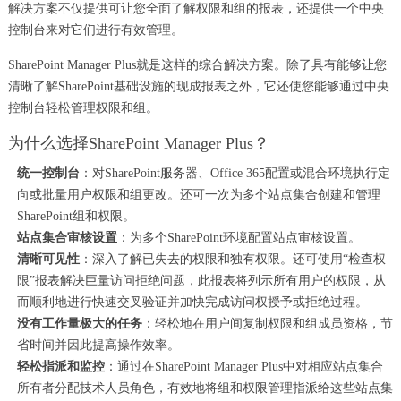
解决方案不仅提供可让您全面了解权限和组的报表，还提供一个中央
控制台来对它们进行有效管理。
SharePoint Manager Plus就是这样的综合解决方案。除了具有能够让您
清晰了解SharePoint基础设施的现成报表之外，它还使您能够通过中央
控制台轻松管理权限和组。
为什么选择SharePoint Manager Plus？
统一控制台
：对SharePoint服务器、Office 365配置或混合环境执行定
向或批量用户权限和组更改。还可一次为多个站点集合创建和管理
SharePoint组和权限。
站点集合审核设置
：为多个SharePoint环境配置站点审核设置。
清晰可见性
：深入了解已失去的权限和独有权限。还可使用“检查权
限”报表解决巨量访问拒绝问题，此报表将列示所有用户的权限，从
而顺利地进行快速交叉验证并加快完成访问权授予或拒绝过程。
没有工作量极大的任务
：轻松地在用户间复制权限和组成员资格，节
省时间并因此提高操作效率。
轻松指派和监控
：通过在SharePoint Manager Plus中对相应站点集合
所有者分配技术人员角色，有效地将组和权限管理指派给这些站点集