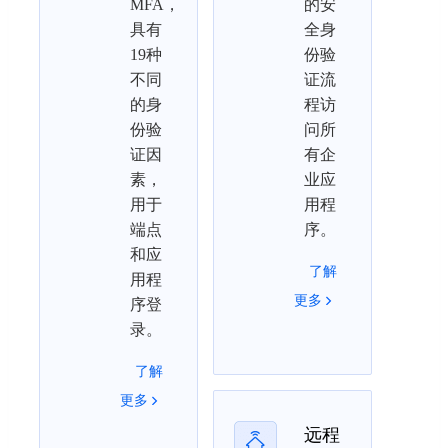
MFA，
的安
具有
全身
19种
份验
不同
证流
的身
程访
份验
问所
证因
有企
素，
业应
用于
用程
端点
序。
和应
了解
用程
更多
序登
录。
了解
更多
远程