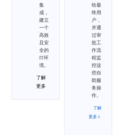
集
给最
成，
终用
建立
户，
一个
并通
高效
过审
且安
批工
全的
作流
IT环
程监
境。
控这
些自
了解
助服
更多
务操
作。
了解
更多