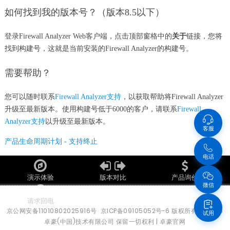
如何找到我的版本号？（版本8.5以下）
登录Firewall Analyzer Web客户端，点击顶部窗格中的
关于
链接，您将
找到构建号，这就是当前安装的Firewall Analyzer的构建号。
需要帮助？
您可以随时联系
Firewall Analyzer支持
，以获取帮助将Firewall Analyzer
升级至最新版本。使用构建号低于6000的客户，请联系
Firewall
Analyzer支持
以升级至最新版本。
客服
产品生命周期计划 - 支持终止
电话
演示体验
版本对比
产品询价
微信
请求回电
京公网安备11010802025916号
京ICP备09105052号-6
版权所有
© 2026
试用
卓豪(中国)技术有限公司 保留一切权利 |
卓豪官网