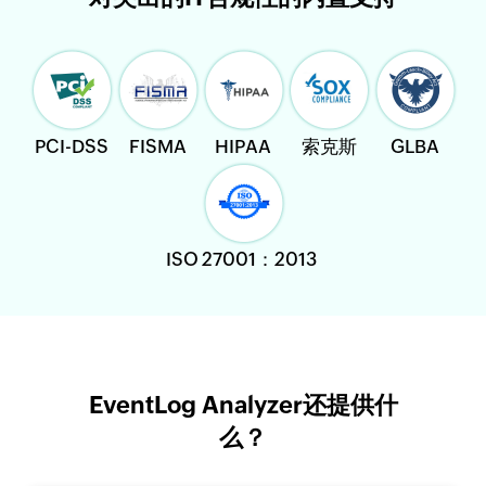
PCI-DSS
FISMA
HIPAA
索克斯
GLBA
ISO 27001：2013
EventLog Analyzer还提供什
么？