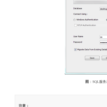
图
：SQL服
注意：