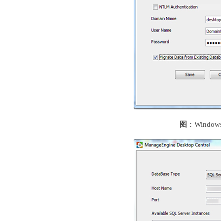
图
：Windo