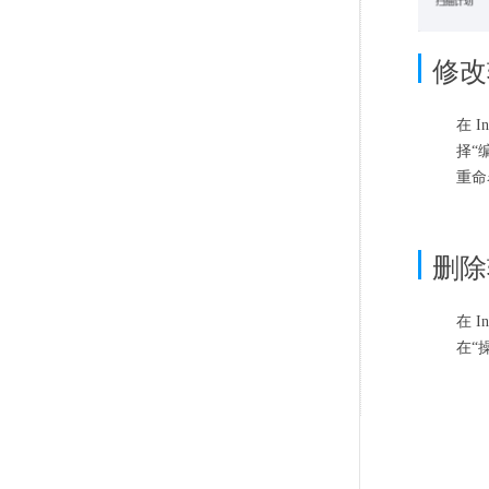
修改
在 I
择“
重命
删除
在 I
在“