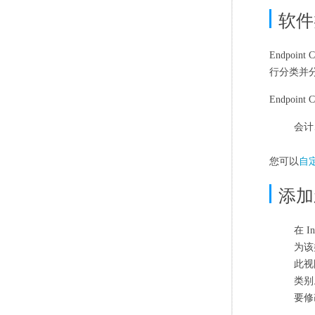
软件
Endpo
行分类并
Endpoi
会计
您可以
自
添加
在 I
为该
此视
类别
要修