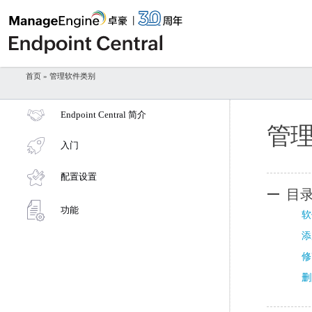
首页
» 管理软件类别
Endpoint Central 简介
管
入门
配置设置
目
功能
软
添
修
删