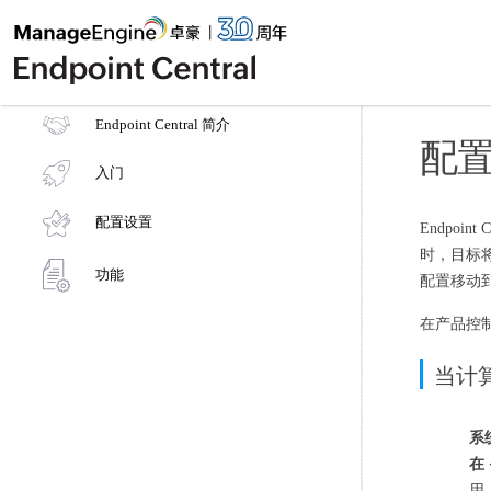
Endpoint Central 简介
配
入门
配置设置
Endpo
时，目标
功能
配置移动
在产品控
当计
系
在
用