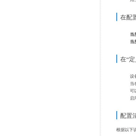
在配
当
当
在“
设
当
可
启
配置
根据以下