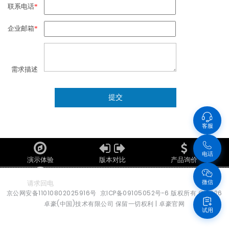
联系电话
*
企业邮箱
*
需求描述
客服
电话
演示体验
版本对比
产品询价
微信
请求回电
京公网安备11010802025916号
京ICP备09105052号-6
版权所有
© 2026
卓豪(中国)技术有限公司 保留一切权利 |
卓豪官网
试用