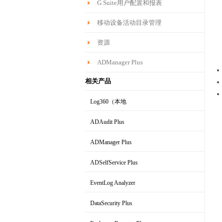
G Suite用户配置和报表
移动设备活动目录管理
资源
ADManager Plus
相关产品
Log360（本地
|云）
ADAudit Plus
全面的SIEM和UEBA
AD域变更审计软件
ADManager Plus
AD域管理软件
ADSelfService Plus
AD域用户自助服务工具
EventLog Analyzer
实时日志分析和报表
DataSecurity Plus
文件服务器审计和数据发现