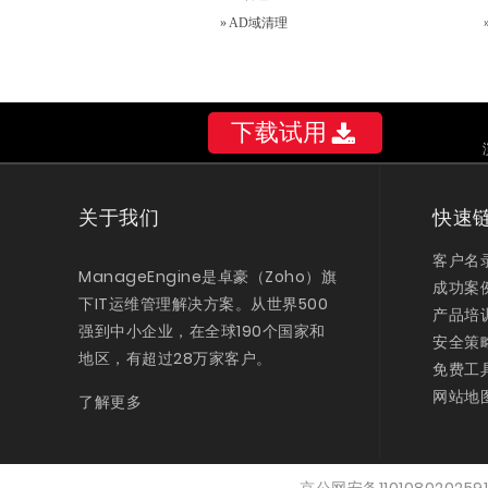
»
AD域清理
下载试用
关于我们
快速
客户名
ManageEngine是卓豪（Zoho）旗
成功案
下IT运维管理解决方案。从世界500
产品培
强到中小企业，在全球190个国家和
安全策
地区，有超过28万家客户。
免费工
网站地
了解更多