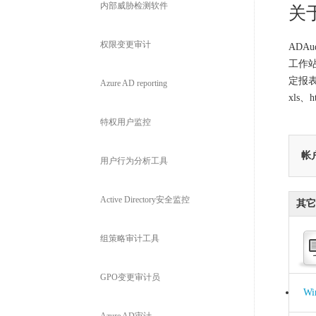
内部威胁检测软件
关于
权限变更审计
ADAu
工作站
定报
Azure AD reporting
xls
特权用户监控
帐
用户行为分析工具
Active Directory安全监控
其它A
组策略审计工具
GPO变更审计员
W