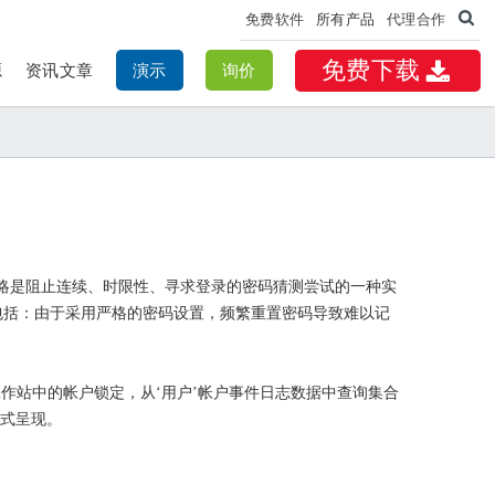
免费软件
所有产品
代理合作
免费下载
源
资讯文章
演示
询价
略是阻止连续、时限性、寻求登录的密码猜测尝试的一种实
包括：由于采用严格的密码设置，频繁重置密码导致难以记
务器和Windows工作站中的帐户锁定，从‘用户’帐户事件日志数据中查询集合
形式呈现。