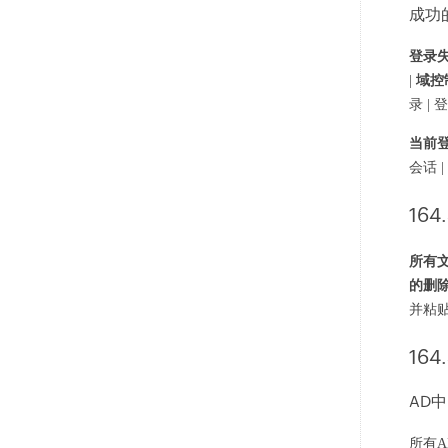
成功的
登录
|
域控
录 |
当前
会话 |
164.
所有
的删
并粘
164.
AD
所有A