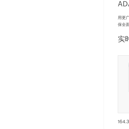
AD
用更广
保全
实
164.30