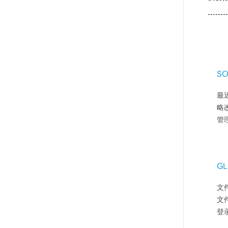
S
最近
略改
管
G
文
文件
登