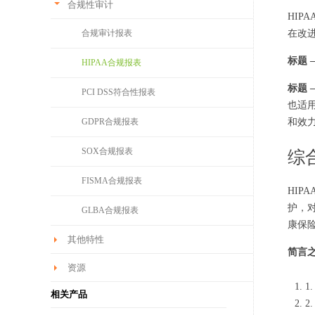
合规性审计
HIP
在改
合规审计报表
标题 —
HIPAA合规报表
标题 —
PCI DSS符合性报表
也适
和效
GDPR合规报表
SOX合规报表
综合
FISMA合规报表
HIP
护，
GLBA合规报表
康保
其他特性
简言
资源
1
相关产品
2