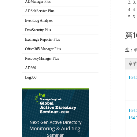
ADManager Plus
3
AD域管理软件
4
ADSelfService Plus
5
AD域用户自助服务工具
EventLog Analyzer
实时日志分析和报表
DataSecurity Plus
第1
文件服务器审计和数据发现
Exchange Reporter Plus
Exchange审计与报表解决方案
Office365 Manager Plus
注：
Office 365管理和报表工具
RecoveryManager Plus
章节
AD域备份与恢复工具
AD360
集成身份和访问管理
164.3
Log360
全方位日志管理工具
164.3
164.