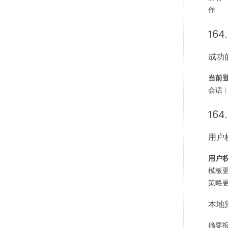
作
164.
成功的
当前
会话 |
164.
用户
用户
模板更
策略更
本地
摘要报