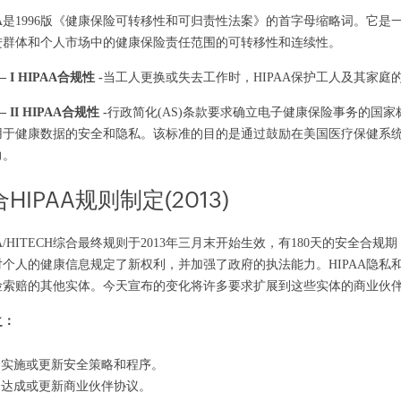
AA是1996版《健康保险可转移性和可归责性法案》的首字母缩略词。它是
进群体和个人市场中的健康保险责任范围的可转移性和连续性。
 I HIPAA合规性 -
当工人更换或失去工作时，HIPAA保护工人及其家庭
 II HIPAA合规性 -
行政简化(AS)条款要求确立电子健康保险事务的国
用于健康数据的安全和隐私。该标准的目的是通过鼓励在美国医疗保健系
力。
HIPAA规则制定(2013)
AA/HITECH综合最终规则于2013年三月末开始生效，有180天的安全合
对个人的健康信息规定了新权利，并加强了政府的执法能力。HIPAA隐
险索赔的其他实体。今天宣布的变化将许多要求扩展到这些实体的商业伙
之：
. 实施或更新安全策略和程序。
. 达成或更新商业伙伴协议。