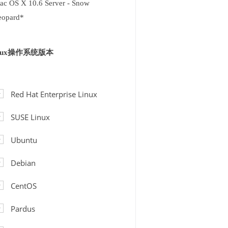
ac OS X 10.6 Server - Snow
eopard*
inux操作系统版本
Red Hat Enterprise Linux
SUSE Linux
Ubuntu
Debian
CentOS
Pardus