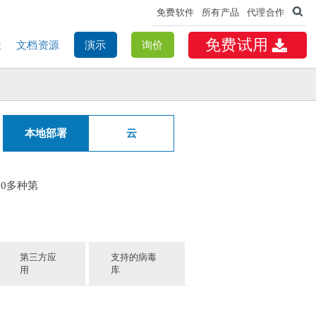
免费软件
所有产品
代理合作
免费试用
性
文档资源
演示
询价
本地部署
云
50多种第
第三方应
支持的病毒
用
库