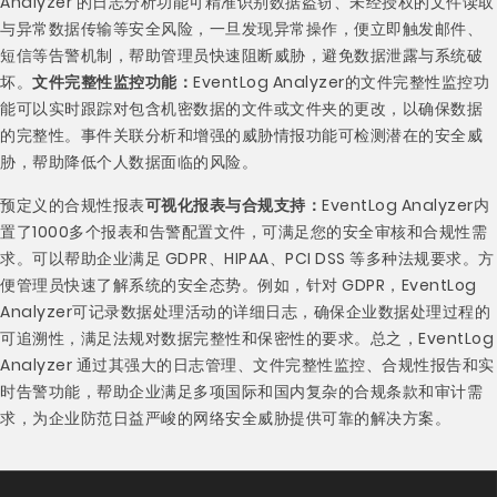
Analyzer 的日志分析功能可精准识别数据盗窃、未经授权的文件读取
与异常数据传输等安全风险，一旦发现异常操作，便立即触发邮件、
短信等告警机制，帮助管理员快速阻断威胁，避免数据泄露与系统破
坏。
文件完整性监控功能：
EventLog Analyzer的文件完整性监控功
能可以实时跟踪对包含机密数据的文件或文件夹的更改，以确保数据
的完整性。事件关联分析和增强的威胁情报功能可检测潜在的安全威
胁，帮助降低个人数据面临的风险。
预定义的合规性报表
可视化报表与合规支持：
EventLog Analyzer内
置了1000多个报表和告警配置文件，可满足您的安全审核和合规性需
求。可以帮助企业满足 GDPR、HIPAA、PCI DSS 等多种法规要求。方
便管理员快速了解系统的安全态势。例如，针对 GDPR，EventLog
Analyzer可记录数据处理活动的详细日志，确保企业数据处理过程的
可追溯性，满足法规对数据完整性和保密性的要求。总之，EventLog
Analyzer 通过其强大的日志管理、文件完整性监控、合规性报告和实
时告警功能，帮助企业满足多项国际和国内复杂的合规条款和审计需
求，为企业防范日益严峻的网络安全威胁提供可靠的解决方案。