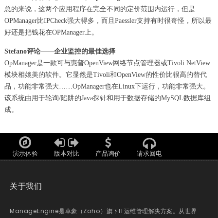
总的来说，这两个应用程序在完全不同的定价范围内运行，但是
OPManager比IPCheck强大得多，而且Paessler支持有时很奇怪，所以最
好还是把钱花在OPManager上。
Stefano评论——企业监控的最佳选择
OpManager是一款可与惠普OpenView网络节点管理器或Tivoli NetView
模块相媲美的软件。它显然是Tivoli和OpenView的性价比很高的替代
品，功能非常强大……OpManager也在Linux下运行，功能非常强大。
该系统由用于轮询/陷阱的Java探针和用于数据存储的MySQL数据库组
成。
演示体验
版本对比
产品询价
请求回电
关于我们
ManageEngine是卓豪（Zoho）旗下IT运维管理解决方案。从世界