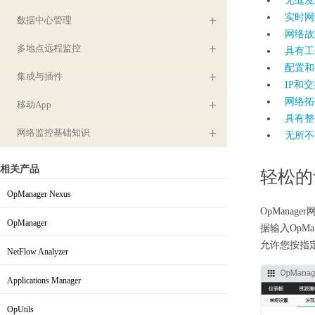
无缝发
实时网
数据中心管理
网络故
多地点远程监控
具有工
配置和
集成与插件
IP和
网络拓
移动App
具有整
网络监控基础知识
无所不
相关产品
轻松的
OpManager Nexus
OpMana
集成式网络管理
OpManager
据输入OpM
允许您按指
网络监控软件
NetFlow Analyzer
带宽监控和流量分析
Applications Manager
服务器与应用监控
OpUtils