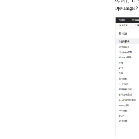
络组件。Op
OpMana