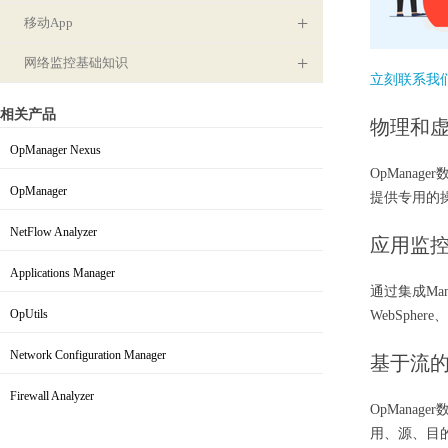
移动App
网络监控基础知识
立刻联系我
相关产品
物理和
OpManager Nexus
OpManag
集成式网络管理
OpManager
提供专用的
网络监控软件
NetFlow Analyzer
应用监
带宽监控和流量分析
Applications Manager
通过集成Mana
服务器与应用监控
OpUtils
WebSpher
IP地址和交换机端口管理
Network Configuration Manager
基于流
网络配置管理
Firewall Analyzer
OpMana
防火墙配置与日志管理
用、源、目