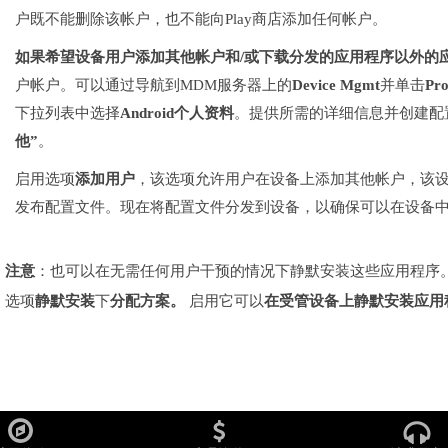
户既不能删除该帐户，也不能向Play商店添加任何帐户。
如果希望设备用户添加其他帐户和/或下载分发的应用程序以外的
户帐户。可以通过导航到MDM服务器上的
Device Mgmt
并单击
Pr
下拉列表中选择
Android个人资料
。提供所需的详细信息并创建配
他”
。
启用选项
添加用户
，该选项允许用户在设备上添加其他帐户，该设备
发布配置文件。现在将配置文件分发到设备，以确保可以在设备
注意
：也可以在无需任何用户干预的情况下静默安装这些应用程序
选项
静默安装
下
分配方案。
启用它可以
在受管设备上静默安装应用