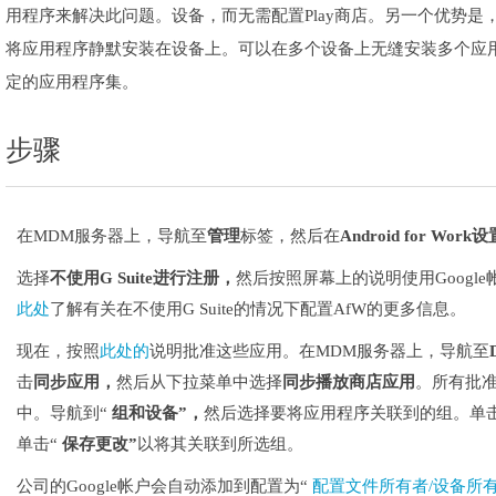
用程序来解决此问题。设备，而无需配置Play商店。另一个优势是
将应用程序静默安装在设备上。可以在多个设备上无缝安装多个应
定的应用程序集。
步骤
在MDM服务器上，导航至
管理
标签，然后在
Android for Work设
选择
不使用G Suite进行注册，
然后按照屏幕上的说明使用Google帐户在
此处
了解有关在不使用G Suite的情况下配置AfW的更多信息。
现在，按照
此处的
说明批准这些应用。在MDM服务器上，导航至
击
同步应用，
然后从下拉菜单中选择
同步播放商店应用
。所有批
中。导航到“
组和设备”，
然后选择要将应用程序关联到的组。单
单击“
保存更改”
以将其关联到所选组。
公司的Google帐户会自动添加到配置为“
配置文件所有者/设备所有