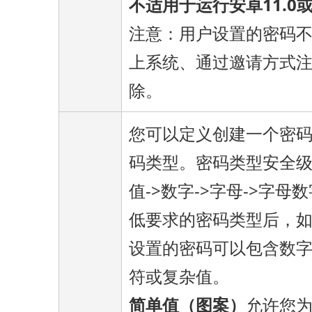
不适用于运行安卓11.0
注意：用户设置的密码不
上系统、通过邀请方式
除。
您可以定义创建一个密
码类型。密码类型安全级
值->数字->字母->字母
低要求的密码类型后，如
设置的密码可以包含数
符或复杂值。
简单值（图案）
允许您为