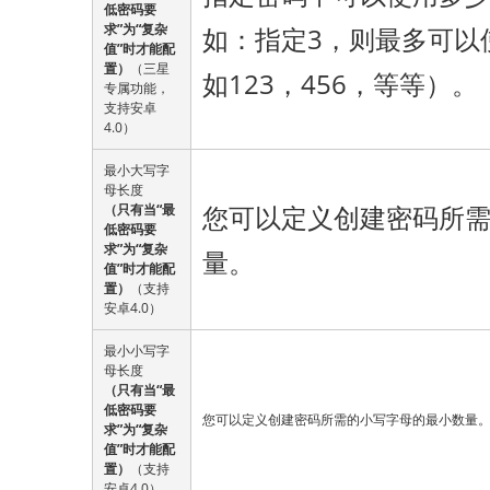
低密码要
求”为“复杂
如：指定3，则最多可以
值”时才能配
置）
（三星
如123，456，等等）。
专属功能，
支持安卓
4.0）
最小大写字
母长度
您可以定义创建密码所
（只有当“最
低密码要
求”为“复杂
量。
值”时才能配
置）
（支持
安卓4.0）
最小小写字
母长度
（只有当“最
低密码要
您可以定义创建密码所需的小写字母的最小数量
求”为“复杂
值”时才能配
置）
（支持
安卓4.0）