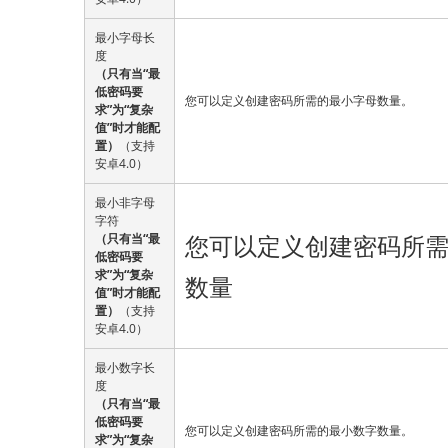
最小字母长
度
（只有当“最
低密码要
您可以定义创建密码所需的最小字母数量。
求”为“复杂
值”时才能配
置）
（支持
安卓4.0）
最小非字母
字符
您可以定义创建密码所
（只有当“最
低密码要
求”为“复杂
数量
值”时才能配
置）
（支持
安卓4.0）
最小数字长
度
（只有当“最
低密码要
您可以定义创建密码所需的最小数字数量。
求”为“复杂