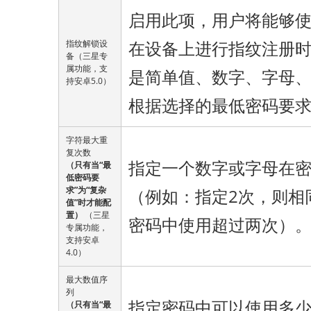
启用此项，用户将能够
在设备上进行指纹注册
指纹解锁设
备（三星专
属功能，支
是简单值、数字、字母
持安卓5.0）
根据选择的最低密码要
字符最大重
复次数
指定一个数字或字母在
（只有当“最
低密码要
求”为“复杂
（例如：指定2次，则相
值”时才能配
置）
（三星
密码中使用超过两次）
专属功能，
支持安卓
4.0）
最大数值序
列
指定密码中可以使用多
（只有当“最