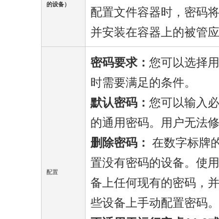
的设备）
配置文件容器时，密码将
并安装在容器上的被管
密码要求：
您可以选择
时需要满足的条件。
默认密码：
您可以输入
的通用密码。用户无法
删除密码：
在数字标牌
置没有密码的设备。使
配置
备上任何现有的密码，
些设备上手动配置密码