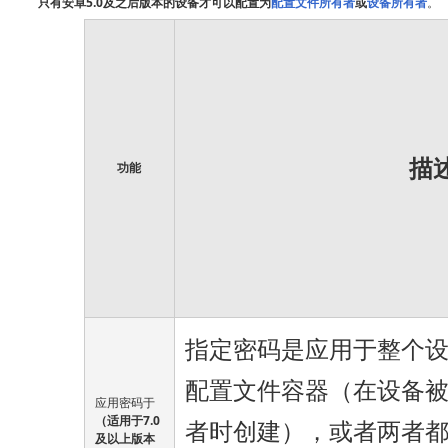
只有安卓5.0及之后版本的设备才可以配置为
配置文件所有者
或
设备所有者
。
描
功能
指定密码是应用于整个
配置文件容器（在设备
应用密码于
（适用于7.0
者时创建），或者两者
及以上版本