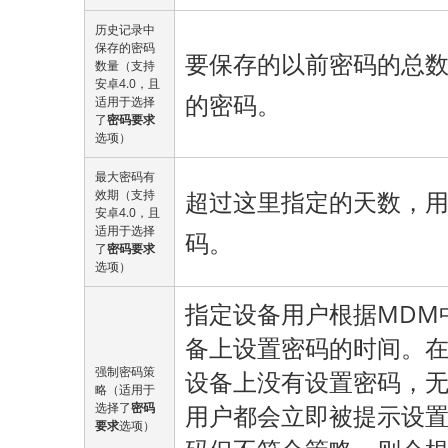
历史记录中
保存的密码
要保存的以前密码的总
数量（支持
安卓4.0，且
的密码。
适用于选择
了
密码要求
选项）
最大密码有
超过这里指定的天数，
效期（支持
安卓4.0，且
适用于选择
码。
了
密码要求
选项）
指定设备用户根据MDM
备上设置密码的时间。
强制密码策
设备上没有设置密码，
略（适用于
选择了
密码
用户都会立即被提示设
要求
选项）