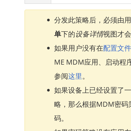
分发此策略后，必须由
单
下的
设备详情
视图才
如果用户没有在
配置文
ME MDM应用、启动
参阅
这里
。
如果设备上已经设置了一
略，那么根据MDM密码
码。