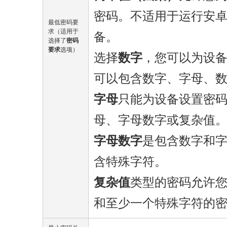
密码。不适用于运行安卓1
最低密码要
求（适用于
备。
选择了
密码
要求
选项）
选择
数字
，您可以为设备
可以包含数字、字母、
字母
只能为设备设置密码
母、字母数字或复杂值
字母数字
是包含数字和
含特殊字符。
复杂值
类型的密码允许
和至少一个特殊字符的