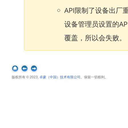
API限制了设备出
设备管理员设置的A
覆盖，所以会失败。
卓豪（中国）技术有限公司
版权所有 © 2023,
。保留一切权利。