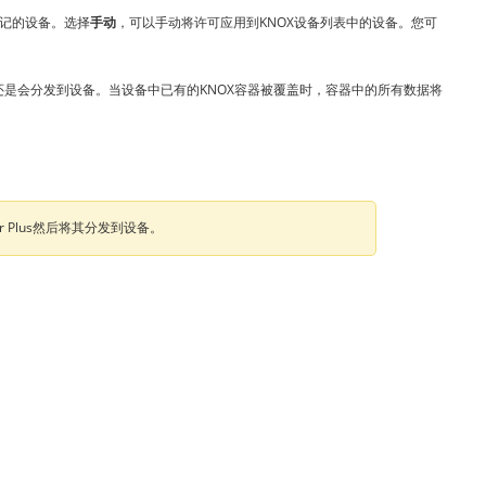
登记的设备。选择
手动
，可以手动将许可应用到KNOX设备列表中的设备。您可
许可还是会分发到设备。当设备中已有的KNOX容器被覆盖时，容器中的所有数据将
r Plus然后将其分发到设备。