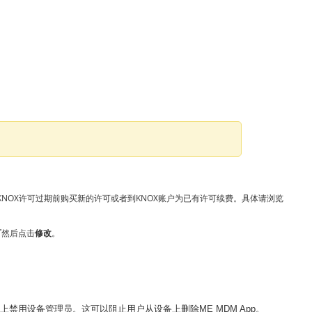
需要在KNOX许可过期前购买新的许可或者到KNOX账户为已有许可续费。具体请浏览
可
然后点击
修改
。
用设备管理员。这可以阻止用户从设备上删除ME MDM App。