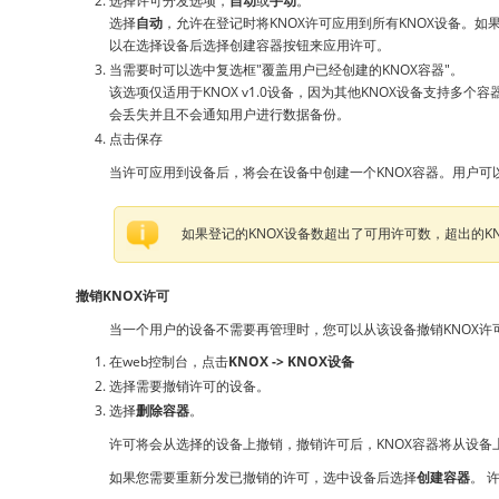
选择许可分发选项，
自动
或
手动
。
选择
自动
，允许在登记时将KNOX许可应用到所有KNOX设备。
以在选择设备后选择创建容器按钮来应用许可。
当需要时可以选中复选框"覆盖用户已经创建的KNOX容器"。
该选项仅适用于KNOX v1.0设备，因为其他KNOX设备支持
会丢失并且不会通知用户进行数据备份。
点击保存
当许可应用到设备后，将会在设备中创建一个KNOX容器。用户可以
如果登记的KNOX设备数超出了可用许可数，超出的KNOX
撤销KNOX许可
当一个用户的设备不需要再管理时，您可以从该设备撤销KNOX许
在web控制台，点击
KNOX -> KNOX设备
选择需要撤销许可的设备。
选择
删除容器
。
许可将会从选择的设备上撤销，撤销许可后，KNOX容器将从设备
如果您需要重新分发已撤销的许可，选中设备后选择
创建容器
。 