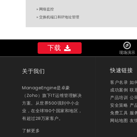
»
网络监控
»
交换机端口和IP地址管理
下载
现场演示
快速链接
关于我们
客户名录
如
ManageEngine是卓豪
成功案例
联
（Zoho）旗下IT运维管理解决
产品培训
公
方案。从世界500强到中小企
安全策略
产
业，在全球190个国家和地区，
免费工具
服
有超过28万家客户。
网站地图
友
了解更多