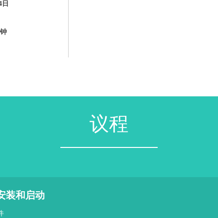
4日
分钟
议程
0安装和启动
件